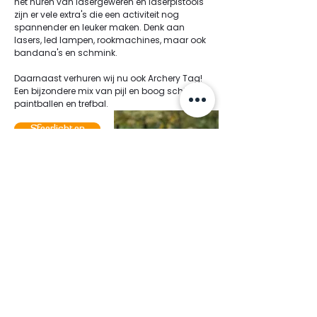
het huren van lasergeweren en laserpistools
zijn er vele extra's die een activiteit nog
spannender en leuker maken. Denk aan
lasers, led lampen, rookmachines, maar ook
bandana's en schmink.
Daarnaast verhuren wij nu ook Archery Tag!
Een bijzondere mix van pijl en boog schieten,
paintballen en trefbal.
Sfeerlichten
Lasergameverhuur Groningen: huur,
kies een locatie en het feest kan
beginnen!