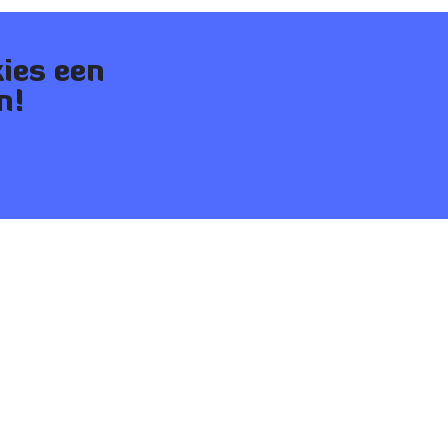
ies een
n!