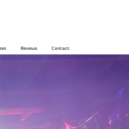
Indoor op je eigen locatie
ing in heel Nederland
jzen
Reviews
Contact