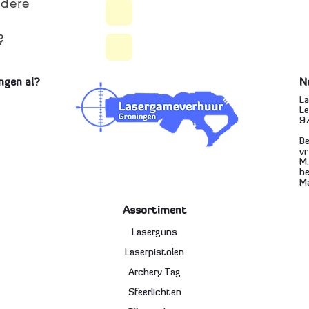
ndere
?
ngen al?
N
L
L
9
Be
vr
M
be
Ma
Assortiment
Laserguns
Laserpistolen
Archery Tag
Sfeerlichten