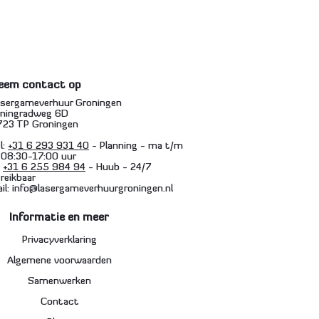
eem contact op
asergameverhuur Groningen
eningradweg 6D
723 TP Groningen
l:
+31 6 293 931 40
- Planning - ma t/m
 08:30-17:00 uur
:
+31 6 255 984 94
- Huub - 24/7
reikbaar
il: info@lasergameverhuurgroningen.nl
Informatie en meer
Privacyverklaring
Algemene voorwaarden
Samenwerken
Contact