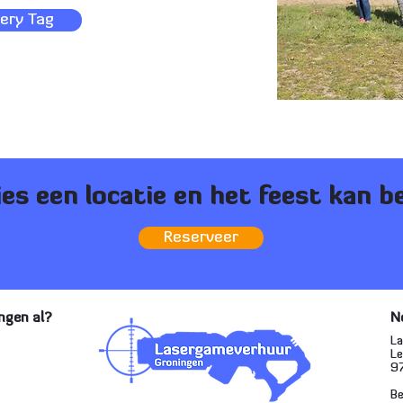
ery Tag
ies een locatie en het feest kan b
Reserveer
ngen al?
N
L
L
9
Be