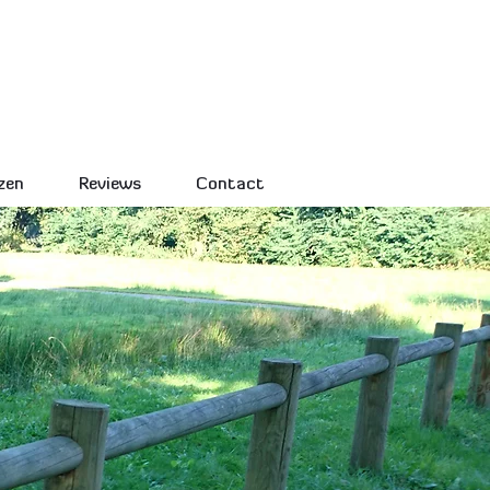
Indoor op je eigen locatie
ing in heel Nederland
jzen
Reviews
Contact