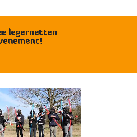
wee legernetten
evenement!