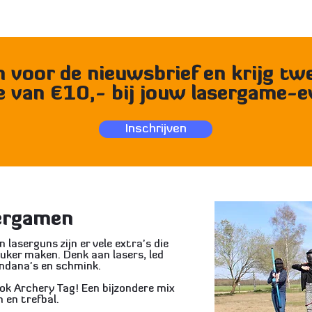
in voor de nieuwsbrief en krijg t
e van €10,- bij jouw lasergame-
Inschrijven
sergamen
laserguns zijn er vele extra's die
euker maken. Denk aan lasers, led
ndana's en schmink.
ok Archery Tag! Een bijzondere mix
n en trefbal.