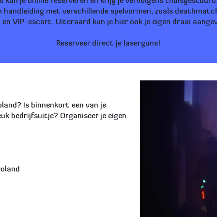
s kun je online reserveren en krijg je vervolgens thuisgestuur
n handleiding met
verschillende spelvormen
, zoals deathmatc
g en VIP-escort. Uiteraard kun je hier ook je eigen draai aange
Reserveer direct
je laserguns!
oland? Is binnenkort een van je
euk bedrijfsuitje? Organiseer je eigen
voland