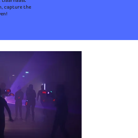
d. Daarnaast
h, capture the
ven!