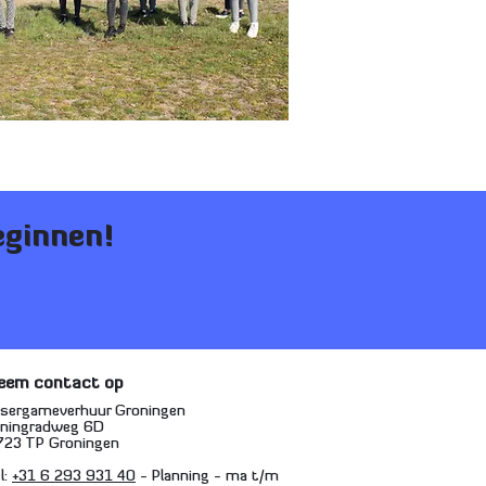
eginnen!
eem contact op
asergameverhuur Groningen
eningradweg 6D
723 TP Groningen
l:
+31 6 293 931 40
- Planning - ma t/m