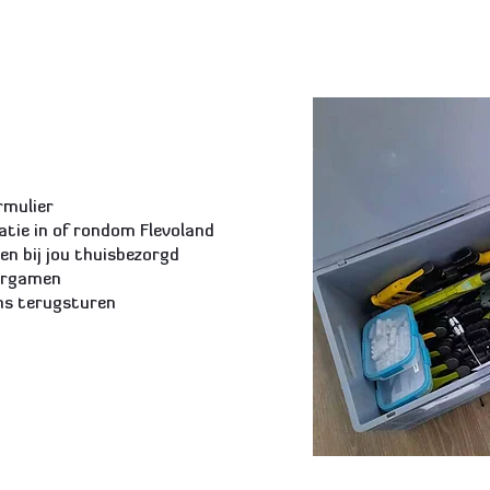
rmulier
atie in of rondom Flevoland
n bij jou thuisbezorgd
sergamen
ons terugsturen